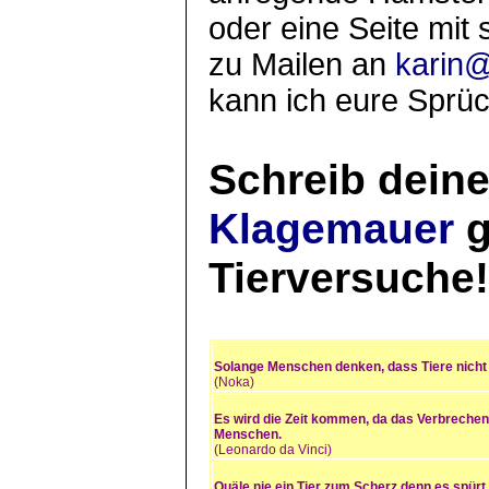
oder eine Seite mit 
zu Mailen an
karin@
kann ich eure Sprüc
Schreib deine
Klagemauer
g
Tierversuche!
Solange Menschen denken, dass Tiere nicht 
(Noka)
Es wird die Zeit kommen, da das Verbreche
Menschen.
(Leonardo da Vinci)
Quäle nie ein Tier zum Scherz,denn es spürt