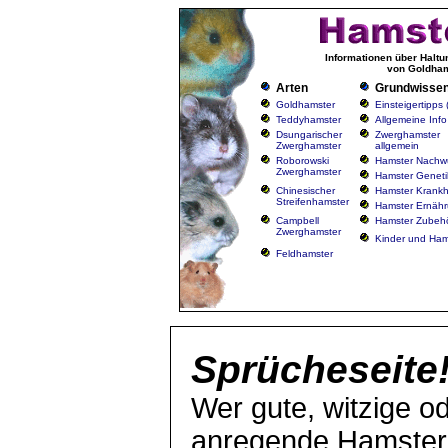
Informationen über Haltu
von Goldham
Arten
Grundwisse
Goldhamster
Einsteigertipps
Teddyhamster
Allgemeine Info
Dsungarischer
Zwerghamster
Zwerghamster
allgemein
Roborowski
Hamster Nachw
Zwerghamster
Hamster Geneti
Chinesischer
Hamster Krankh
Streifenhamster
Hamster Ernäh
Campbell
Hamster Zubeh
Zwerghamster
Kinder und Ham
Feldhamster
Sprücheseite!
Wer gute, witzige 
anregende Hamster-