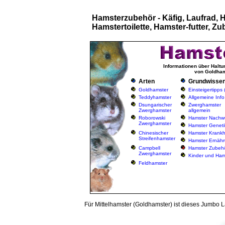
Hamsterzubehör - Käfig, Laufrad, 
Hamstertoilette, Hamster-futter, Z
Informationen über Haltu
von Goldham
Arten
Grundwisse
Goldhamster
Einsteigertipps
Teddyhamster
Allgemeine Info
Dsungarischer
Zwerghamster
Zwerghamster
allgemein
Roborowski
Hamster Nachw
Zwerghamster
Hamster Geneti
Chinesischer
Hamster Krankh
Streifenhamster
Hamster Ernäh
Campbell
Hamster Zubeh
Zwerghamster
Kinder und Ham
Feldhamster
Für Mittelhamster (Goldhamster) ist dieses Jumbo La