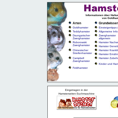
Informationen über Haltu
von Goldham
Arten
Grundwisse
Goldhamster
Einsteigertipps
Teddyhamster
Allgemeine Info
Dsungarischer
Zwerghamster
Zwerghamster
allgemein
Roborowski
Hamster Nachw
Zwerghamster
Hamster Geneti
Chinesischer
Hamster Krankh
Streifenhamster
Hamster Ernäh
Campbell
Hamster Zubeh
Zwerghamster
Kinder und Ham
Feldhamster
Eingetragen in der
Hamsterseiten-Suchmaschine